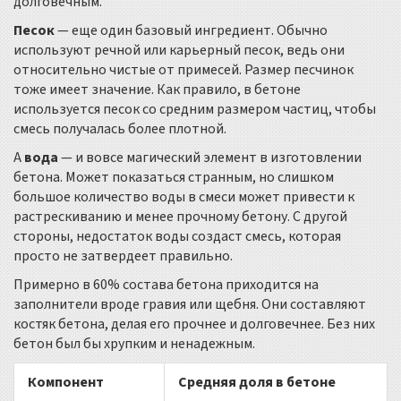
долговечным.
Песок
— еще один базовый ингредиент. Обычно
используют речной или карьерный песок, ведь они
относительно чистые от примесей. Размер песчинок
тоже имеет значение. Как правило, в бетоне
используется песок со средним размером частиц, чтобы
смесь получалась более плотной.
А
вода
— и вовсе магический элемент в изготовлении
бетона. Может показаться странным, но слишком
большое количество воды в смеси может привести к
растрескиванию и менее прочному бетону. С другой
стороны, недостаток воды создаст смесь, которая
просто не затвердеет правильно.
Примерно в 60% состава бетона приходится на
заполнители вроде гравия или щебня. Они составляют
костяк бетона, делая его прочнее и долговечнее. Без них
бетон был бы хрупким и ненадежным.
Компонент
Средняя доля в бетоне