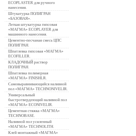
ECOPLASTER для ручного
нанесения.
Штукатурка ПОЛИГРАН
«БАЗОВАЯ».
Легкая штукатурка гипсовая
«МАГМА» ECOPLAYER для
машинного нанесения.
Цементно-песчаная смесь ЦПС
ПОЛИГРАН.
Шпатлевка гипсовая «МАГМА»
ECOFILLER.
КЛАДОЧНЫЙ раствор
ПОЛИГРАН.
Шпатлевка полимерная
«МАГМА» FINISHLR.
Самовыравнивающийся наливной
пол «МАГМА» TECHNONIVELIR.
Универсальный
быстротвердеющий наливной пол
«МАГМА» ECONIVELIR.
Цементная стяжка «МАГМА»
TECHNOBASE.
Наливной пол усиленный
«МАГМА» TECHNOLITH.
Клей монтажный «МАГМА»