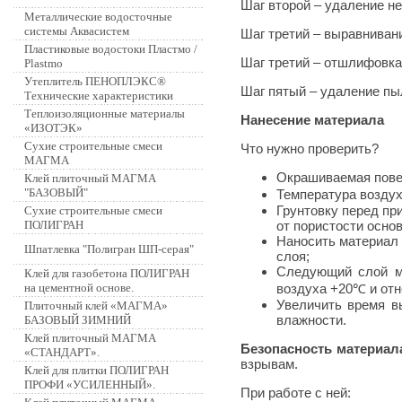
Шаг второй – удаление н
Металлические водосточные
системы Аквасистем
Шаг третий – выравниван
Пластиковые водостоки Пластмо /
Шаг третий – отшлифовка
Plastmo
Утеплитель ПЕНОПЛЭКС®
Шаг пятый – удаление пы
Технические характеристики
Теплоизоляционные материалы
Нанесение материала
«ИЗОТЭК»
Сухие строительные смеси
Что нужно проверить?
МАГМА
Окрашиваемая пове
Клей плиточный МАГМА
"БАЗОВЫЙ"
Температура возду
Грунтовку перед пр
Сухие строительные смеси
ПОЛИГРАН
от пористости осно
Наносить материал 
Шпатлевка "Полигран ШП-серая"
слоя;
Следующий слой ма
Клей для газобетона ПОЛИГРАН
на цементной основе.
воздуха +20℃ и отн
Увеличить время в
Плиточный клей «МАГМА»
влажности.
БАЗОВЫЙ ЗИМНИЙ
Клей плиточный МАГМА
Безопасность материала
«СТАНДАРТ».
взрывам.
Клей для плитки ПОЛИГРАН
ПРОФИ «УСИЛЕННЫЙ».
При работе с ней: