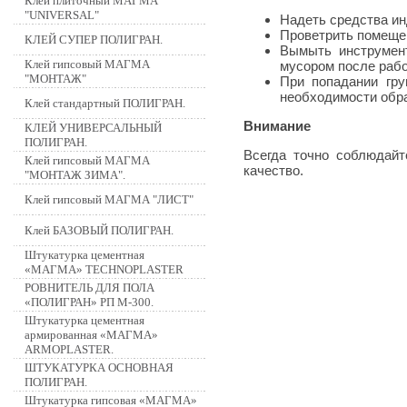
Клей плиточный МАГМА
"UNIVERSAL"
Надеть средства и
Проветрить помеще
КЛЕЙ СУПЕР ПОЛИГРАН.
Вымыть инструмент
Клей гипсовый МАГМА
мусором после рабо
"МОНТАЖ"
При попадании гру
необходимости обра
Клей стандартный ПОЛИГРАН.
Внимание
КЛЕЙ УНИВЕРСАЛЬНЫЙ
ПОЛИГРАН.
Всегда точно соблюдайт
Клей гипсовый МАГМА
качество.
"МОНТАЖ ЗИМА".
Клей гипсовый МАГМА "ЛИСТ"
Клей БАЗОВЫЙ ПОЛИГРАН.
Штукатурка цементная
«МАГМА» TECHNOPLASTER
РОВНИТЕЛЬ ДЛЯ ПОЛА
«ПОЛИГРАН» РП М-300.
Штукатурка цементная
армированная «МАГМА»
ARMOPLASTER.
ШТУКАТУРКА ОСНОВНАЯ
ПОЛИГРАН.
Штукатурка гипсовая «МАГМА»