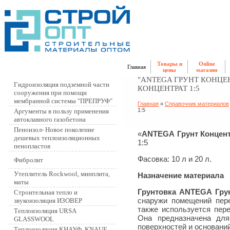
Товары и
Online
Главная
цены
магазин
"ANTEGA ГРУНТ КОНЦЕ
Гидроизоляция подземной части
КОНЦЕНТРАТ 1:5
сооружения при помощи
мембранной системы "ПРЕПРУФ"
Главная
»
Справочник материалов
1:5
Аргументы в пользу применения
автоклавного газобетона
Пеноизол- Новое поколение
«
ANTEGA
Грунт Концен
дешевых теплоизоляционных
1:5
пенопластов
Фасовка: 10 л и 20 л.
Фибролит
Утеплитель Rockwool, минплита,
Назначение материала
маты
Грунтовка
ANTEGA
Гру
Строительная тепло и
снаружи помещений пере
звукоизоляция ИЗОВЕР
также используется пере
Теплоизоляция URSA
Она предназначена для
GLASSWOOL
поверхностей и оснований
Теплоизоляция КНАУФ, KNAUF