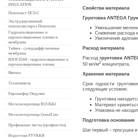
INSULATION
Свойства материала
Пенопласт ПСБ-С
Грунтовка
ANTEGA
Грун
Экструдированный
пенополистирол Пеноплэкс
Уменьшение мелени
Гидроизоляционные и
Снижение расхода 
пароизоляционные пленки и
Увеличение адгезии
мембраны
Расход материала
Тайвек - супердиффузионные
мембраны
Расход
грунтовки
ANTE
ИЗОСПАН - гидроизоляционные и
2
50 мл/м
концентрата.
пароизоляционные пленки
Икопал
Хранение материала
Технониколь
Срок годности грунтовк
следующие условия:
Еврошифер Ондулин
Грунтовка находится
Металлочерепица RUUKKI
Материал храниться
Упаковка не находи
Металлочерепица GrandLine
Подготовка основания
Профильные листы (профнастил)
Шаг первый – просушка и 
Водостоки РУУККИ