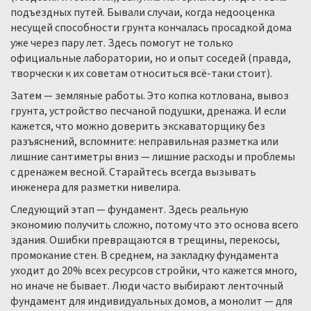
подъездных путей. Бывали случаи, когда недооценка
несущей способности грунта кончалась просадкой дома
уже через пару лет. Здесь помогут не только
официальные лаборатории, но и опыт соседей (правда,
творчески к их советам относиться всё-таки стоит).
Затем — земляные работы. Это копка котлована, вывоз
грунта, устройство песчаной подушки, дренажа. И если
кажется, что можно доверить экскаваторщику без
разъяснений, вспомните: неправильная разметка или
лишние сантиметры вниз — лишние расходы и проблемы
с дренажем весной. Старайтесь всегда вызывать
инженера для разметки нивелира.
Следующий этап — фундамент. Здесь реальную
экономию получить сложно, потому что это основа всего
здания. Ошибки превращаются в трещины, перекосы,
промокание стен. В среднем, на закладку фундамента
уходит до 20% всех ресурсов стройки, что кажется много,
но иначе не бывает. Люди часто выбирают ленточный
фундамент для индивидуальных домов, а монолит — для