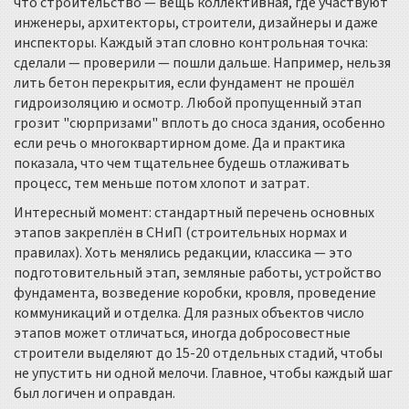
что строительство — вещь коллективная, где участвуют
инженеры, архитекторы, строители, дизайнеры и даже
инспекторы. Каждый этап словно контрольная точка:
сделали — проверили — пошли дальше. Например, нельзя
лить бетон перекрытия, если фундамент не прошёл
гидроизоляцию и осмотр. Любой пропущенный этап
грозит "сюрпризами" вплоть до сноса здания, особенно
если речь о многоквартирном доме. Да и практика
показала, что чем тщательнее будешь отлаживать
процесс, тем меньше потом хлопот и затрат.
Интересный момент: стандартный перечень основных
этапов закреплён в СНиП (строительных нормах и
правилах). Хоть менялись редакции, классика — это
подготовительный этап, земляные работы, устройство
фундамента, возведение коробки, кровля, проведение
коммуникаций и отделка. Для разных объектов число
этапов может отличаться, иногда добросовестные
строители выделяют до 15-20 отдельных стадий, чтобы
не упустить ни одной мелочи. Главное, чтобы каждый шаг
был логичен и оправдан.