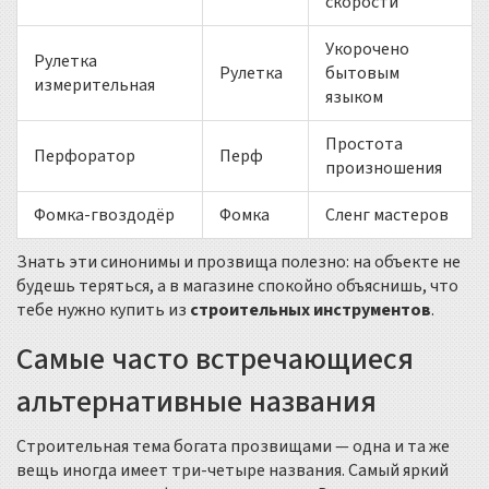
скорости
Укорочено
Рулетка
Рулетка
бытовым
измерительная
языком
Простота
Перфоратор
Перф
произношения
Фомка-гвоздодёр
Фомка
Сленг мастеров
Знать эти синонимы и прозвища полезно: на объекте не
будешь теряться, а в магазине спокойно объяснишь, что
тебе нужно купить из
строительных инструментов
.
Самые часто встречающиеся
альтернативные названия
Строительная тема богата прозвищами — одна и та же
вещь иногда имеет три-четыре названия. Самый яркий