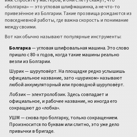
имя. Спросите у мастеров, и они с лёту скажут, что
«болгарка» — это угловая шлифмашинка, а не что-то
привезённое из Болгарии. Такие прозвища рождаются из
повседневной работы, где важна скорость и понимание
между своими.
Вот как обычно называют популярные инструменты:
Болгарка
— угловая шлифовальная машина. Это слово
пришло с 80-х годов, когда такие машины реально
везли из Болгарии.
Шурик — шуруповёрт. На площадке редко услышишь
официальное название, зато «шуриком» называют
любой аккумуляторный или проводной шуруповёрт.
Лобзик — электролобзик. Здесь совпадает и
официальное, и рабочее название, но иногда его
сокращают до «лобка».
УШМ — снова про болгарку, только сокращением.
Произносится по буквам или слитно, это уже дело
привычки в бригаде.