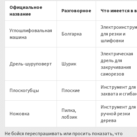
Официальное
Разговорное
Что имеется в 
название
Электроинстру
Углошлифовальная
Болгарка
для резки и
машина
шлифовки
Электрическая
дрель для
Дрель-шуруповерт
Шурик
закручивания
саморезов
Инструмент для
Плоскогубцы
Плоские
захвата и сгиба
Инструмент для
Пилка,
Ножовка
ручной резки
лобзик
дерева
Не бойся переспрашивать или просить показать, что