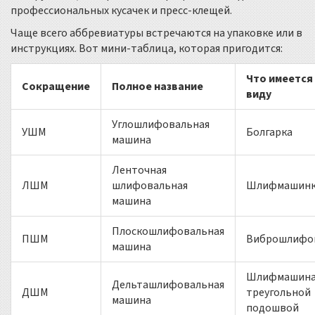
профессиональных кусачек и пресс-клещей.
Чаще всего аббревиатуры встречаются на упаковке или в
инструкциях. Вот мини-таблица, которая пригодится:
Что имеется
Сокращение
Полное название
виду
Углошлифовальная
УШМ
Болгарка
машина
Ленточная
ЛШМ
шлифовальная
Шлифмашин
машина
Плоскошлифовальная
ПШМ
Виброшлифо
машина
Шлифмашина
Дельташлифовальная
ДШМ
треугольной
машина
подошвой