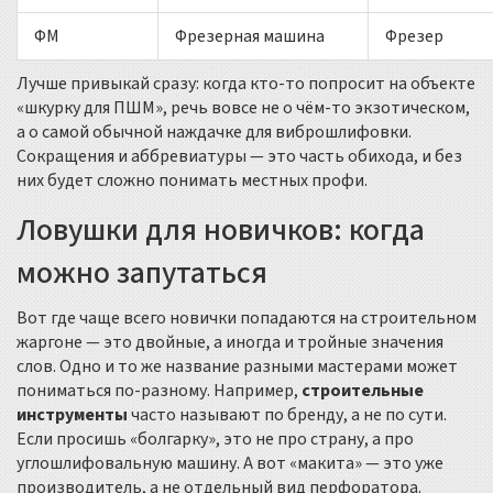
ФМ
Фрезерная машина
Фрезер
Лучше привыкай сразу: когда кто-то попросит на объекте
«шкурку для ПШМ», речь вовсе не о чём-то экзотическом,
а о самой обычной наждачке для виброшлифовки.
Сокращения и аббревиатуры — это часть обихода, и без
них будет сложно понимать местных профи.
Ловушки для новичков: когда
можно запутаться
Вот где чаще всего новички попадаются на строительном
жаргоне — это двойные, а иногда и тройные значения
слов. Одно и то же название разными мастерами может
пониматься по-разному. Например,
строительные
инструменты
часто называют по бренду, а не по сути.
Если просишь «болгарку», это не про страну, а про
углошлифовальную машину. А вот «макита» — это уже
производитель, а не отдельный вид перфоратора.