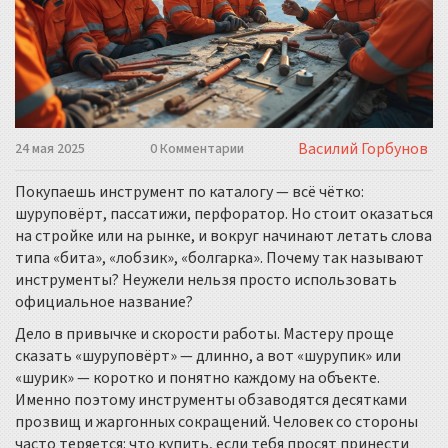
Василий Горбунов
24 мая 2025
0 Комментарии
Покупаешь инструмент по каталогу — всё чётко:
шуруповёрт, пассатижи, перфоратор. Но стоит оказаться
на стройке или на рынке, и вокруг начинают летать слова
типа «бита», «лобзик», «болгарка». Почему так называют
инструменты? Неужели нельзя просто использовать
официальное название?
Дело в привычке и скорости работы. Мастеру проще
сказать «шуруповёрт» — длинно, а вот «шурупик» или
«шурик» — коротко и понятно каждому на объекте.
Именно поэтому инструменты обзаводятся десятками
прозвищ и жаргонных сокращений. Человек со стороны
часто теряется: что купить, если тебя просят принести