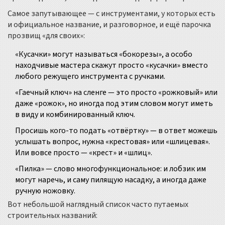
Самое запутывающее — с инструментами, у которых есть
и официальное название, и разговорное, и ещё парочка
прозвищ «для своих»:
«Кусачки» могут называться «бокорезы», а особо
находчивые мастера скажут просто «кусачки» вместо
любого режущего инструмента с ручками.
«Гаечный ключ» на сленге — это просто «рожковый» или
даже «рожок», но иногда под этим словом могут иметь
в виду и комбинированный ключ.
Просишь кого-то подать «отвёртку» — в ответ можешь
услышать вопрос, нужна «крестовая» или «шлицевая».
Или вовсе просто — «крест» и «шлиц».
«Пилка» — слово многофункциональное: и лобзик им
могут наречь, и саму пилящую насадку, а иногда даже
ручную ножовку.
Вот небольшой наглядный список часто путаемых
строительных названий: