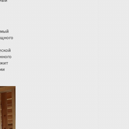
чный
амый
ощного
еской
янного
ржит
ми