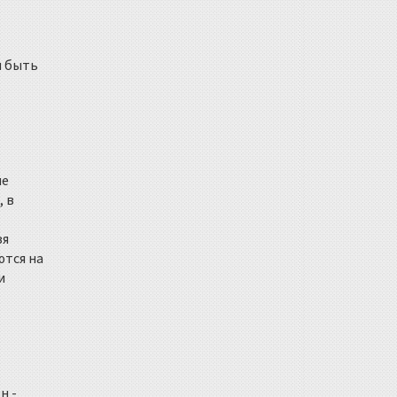
н быть
ие
, в
зя
ются на
и
н -