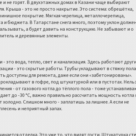
е и не горят. В двухэтажных домах в Казани чаще выбирают
. Крыша - это не просто накрытие. Это система: обрешётка,
финишное покрытие. Мягкая черепица, металлочерепица,
та и бюджета. В Татарстане снега много, поэтому уклон долже
скальзывать, а будет давить на конструкцию. Не забывают и о
литель и деревянные элементы.
 - это вода, тепло, свет и канализация. Здесь работают друг
ации - это скрытые работы. Трубы укладывают в стяжку пола
ыть доступны для ремонта, даже если они «забетонированы».
прокладывают в гофре, под штукатуркой или в пустотах. Нель
ения - от газового котла до тёплого пола - тоже устанавлива
адает до -30 °C, важно правильно рассчитать мощность котла 
т холодно. Слишком много - заплатишь за лишнее. А если не
плесень и неприятный запах.
инается отделка. Это уже то, что видят гости. Штукатурка сте