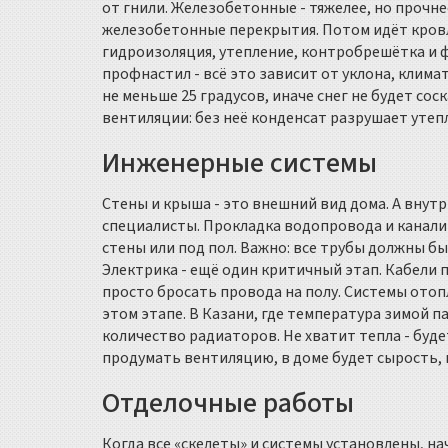
от гнили. Железобетонные - тяжелее, но прочне
железобетонные перекрытия. Потом идёт кровля
гидроизоляция, утепление, контробрешётка и 
профнастил - всё это зависит от уклона, клима
не меньше 25 градусов, иначе снег не будет со
вентиляции: без неё конденсат разрушает утеп
Инженерные системы
Стены и крыша - это внешний вид дома. А внутри
специалисты. Прокладка водопровода и канализ
стены или под пол. Важно: все трубы должны б
Электрика - ещё один критичный этап. Кабели 
просто бросать провода на полу. Системы отопл
этом этапе. В Казани, где температура зимой п
количество радиаторов. Не хватит тепла - буде
продумать вентиляцию, в доме будет сырость, 
Отделочные работы
Когда все «скелеты» и системы установлены, нач