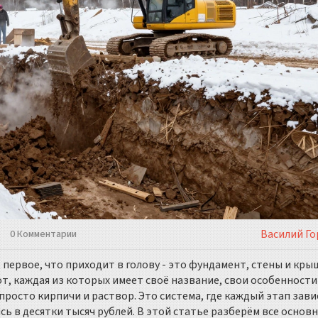
Василий Го
0 Комментарии
первое, что приходит в голову - это фундамент, стены и кры
от, каждая из которых имеет своё название, свои особенности
 просто кирпичи и раствор. Это система, где каждый этап зави
ь в десятки тысяч рублей. В этой статье разберём все основ