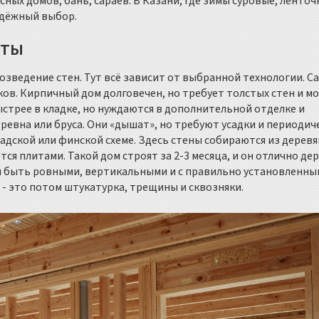
сных домов, бань, сараев. В Казани, где зимы суровые, ленто
адёжный выбор.
оты
возведение стен. Тут всё зависит от выбранной технологии. С
оков. Кирпичный дом долговечен, но требует толстых стен и м
ыстрее в кладке, но нуждаются в дополнительной отделке и
бревна или бруса. Они «дышат», но требуют усадки и периодич
надской или финской схеме. Здесь стены собираются из дерев
ся плитами. Такой дом строят за 2-3 месяца, и он отлично де
ы быть ровными, вертикальными и с правильно установленны
- это потом штукатурка, трещины и сквозняки.