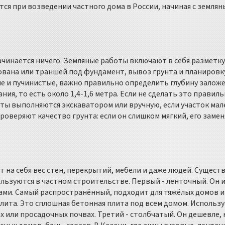
тся при возведении частного дома в России, начиная с землян
начинается ничего. Земляные работы включают в себя разметку
лована или траншей под фундамент, вывоз грунта и планировк
ые и пучинистые, важно правильно определить глубину залож
ия, то есть около 1,4-1,6 метра. Если не сделать это правиль
оты выполняются экскаватором или вручную, если участок ма
роверяют качество грунта: если он слишком мягкий, его заме
т на себя вес стен, перекрытий, мебели и даже людей. Сущест
льзуются в частном строительстве. Первый - ленточный. Он 
ами. Самый распространённый, подходит для тяжёлых домов и
лита. Это сплошная бетонная плита под всем домом. Использу
х или просадочных почвах. Третий - столбчатый. Он дешевле, 