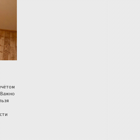
 учётом
. Важно
льзя
ести