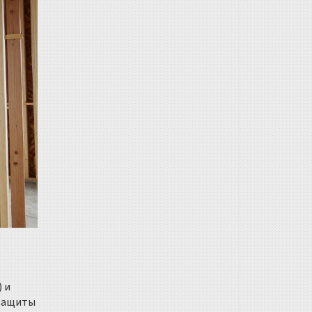
 и
 защиты