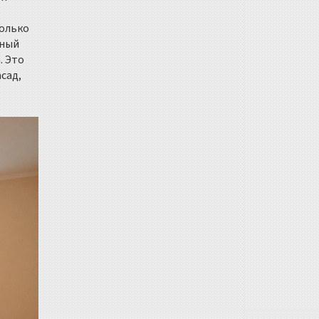
только
ьный
. Это
сад,