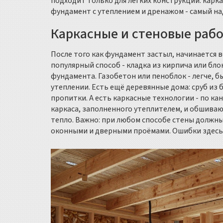
подходит только для лёгких конструкций: карка
фундамент с утеплением и дренажом - самый н
Каркасные и стеновые раб
После того как фундамент застыл, начинается 
популярный способ - кладка из кирпича или бл
фундамента. Газобетон или пеноблок - легче, б
утеплении. Есть ещё деревянные дома: сруб из 
пропитки. А есть каркасные технологии - по ка
каркаса, заполненного утеплителем, и обшивают
тепло. Важно: при любом способе стены должн
оконными и дверными проёмами. Ошибки здесь 