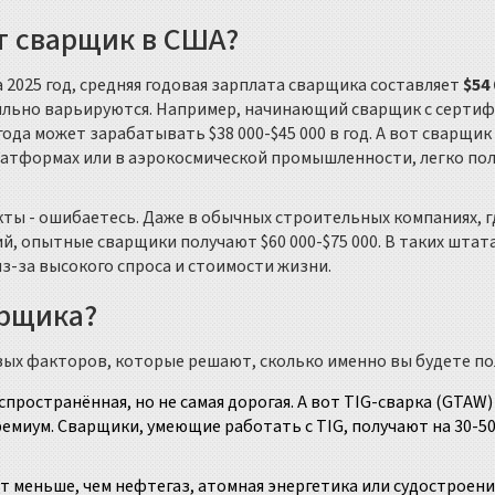
т сварщик в США?
 2025 год, средняя годовая зарплата сварщика составляет
$54
сильно варьируются. Например, начинающий сварщик с серти
года может зарабатывать $38 000-$45 000 в год. А вот сварщик 
атформах или в аэрокосмической промышленности, легко по
екты - ошибаетесь. Даже в обычных строительных компаниях, г
, опытные сварщики получают $60 000-$75 000. В таких штата
из-за высокого спроса и стоимости жизни.
арщика?
евых факторов, которые решают, сколько именно вы будете по
аспространённая, но не самая дорогая. А вот TIG-сварка (GTAW)
ремиум. Сварщики, умеющие работать с TIG, получают на 30-5
 меньше, чем нефтегаз, атомная энергетика или судостроени