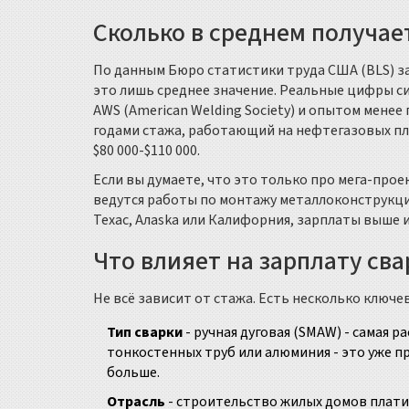
Сколько в среднем получае
По данным Бюро статистики труда США (BLS) за
это лишь среднее значение. Реальные цифры 
AWS (American Welding Society) и опытом менее 
годами стажа, работающий на нефтегазовых пл
$80 000-$110 000.
Если вы думаете, что это только про мега-про
ведутся работы по монтажу металлоконструкций
Техас, Алaska или Калифорния, зарплаты выше 
Что влияет на зарплату св
Не всё зависит от стажа. Есть несколько ключ
Тип сварки
- ручная дуговая (SMAW) - самая р
тонкостенных труб или алюминия - это уже п
больше.
Отрасль
- строительство жилых домов платит