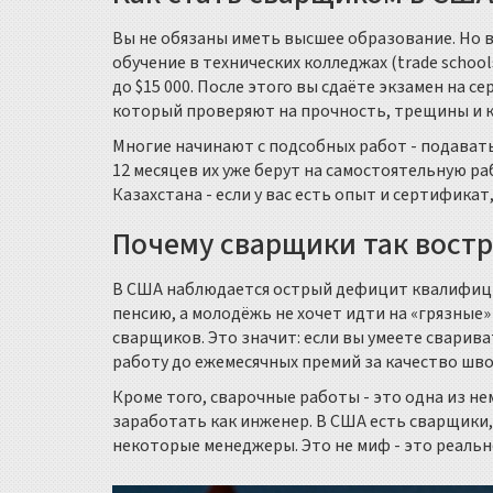
Вы не обязаны иметь высшее образование. Но
обучение в технических колледжах (trade schools
до $15 000. После этого вы сдаёте экзамен на с
который проверяют на прочность, трещины и ка
Многие начинают с подсобных работ - подават
12 месяцев их уже берут на самостоятельную ра
Казахстана - если у вас есть опыт и сертификат
Почему сварщики так вост
В США наблюдается острый дефицит квалифици
пенсию, а молодёжь не хочет идти на «грязные» 
сварщиков. Это значит: если вы умеете свариват
работу до ежемесячных премий за качество шво
Кроме того, сварочные работы - это одна из н
заработать как инженер. В США есть сварщики
некоторые менеджеры. Это не миф - это реальн