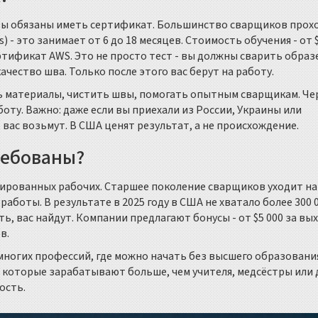
 вы обязаны иметь сертификат. Большинство сварщиков прох
) - это занимает от 6 до 18 месяцев. Стоимость обучения - от 
ертификат AWS. Это не просто тест - вы должны сварить образ
чество шва. Только после этого вас берут на работу.
ь материалы, чистить швы, помогать опытным сварщикам. Чер
боту. Важно: даже если вы приехали из России, Украины или
, вас возьмут. В США ценят результат, а не происхождение.
ребованы?
рованных рабочих. Старшее поколение сварщиков уходит на
работы. В результате в 2025 году в США не хватало более 300 
ь, вас найдут. Компании предлагают бонусы - от $5 000 за вы
в.
емногих профессий, где можно начать без высшего образования
, которые зарабатывают больше, чем учителя, медсёстры или
ость.