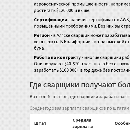
аэрокосмической промышленности, например,
достигать $120 000 и выше.
Сертификации
- наличие сертификатов AWS, 
повышенными требованиями. Без них вы огра
Регион
- в Аляске сварщик может зарабатыват
хотят ехать. В Калифорнии - из-за высокой с
бума.
Работа по контракту
- многие сварщики раб
Они получают $40-$70 в час - и это без отпус
заработать $100 000+ в год даже без постоян
Где сварщики получают бол
Вот топ-5 штатов, где сварщики зарабатывают 
Среднегодовая зарплата сварщиков по штатам 
Средняя
Штат
Особе
зарплата