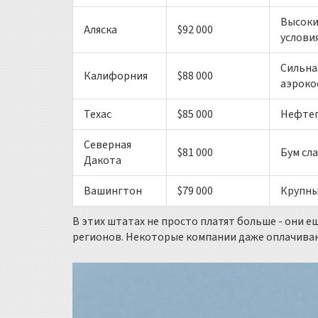
Высоки
Аляска
$92 000
услови
Сильна
Калифорния
$88 000
аэроко
Техас
$85 000
Нефтег
Северная
$81 000
Бум сл
Дакота
Вашингтон
$79 000
Крупны
В этих штатах не просто платят больше - они
регионов. Некоторые компании даже оплачиваю