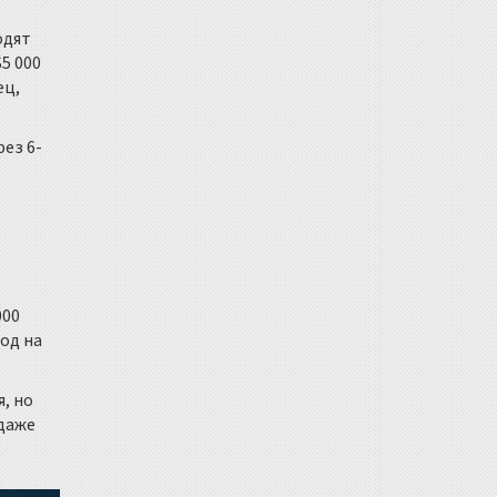
одят
$5 000
ец,
ез 6-
000
ход на
, но
 даже