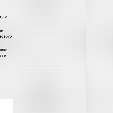
т
ты с
не
азового
чики.
жете