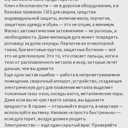
Ключ к безопасности — не в дорогом оборудовании, а в
базовых правилах.
СИЗ для сварки
,
средства
индивидуальной защиты, включая маску, перчатки,
защитную одежду и обувь
— это не опция, а минимум.
Маска с автоматическим затемнением — не роскошь, а
необходимость. Даже мигающая дуга может повредить
роговицу за долю секунды. Перчатки из огнеупорной
ткани, брезентовые куртки, защитные ботинки — всё
это не для показухи. Это то, что спасает пальцы, ноги и
тело от расплавленного металла и искр, которые летят
дальше, чем вы думаете.
Ещё одна частая ошибка — работа в непроветриваемом
помещении.
сварочный аппарат
,
устройство, создающее
электрическую дугу для плавления металла
выделяет
токсичные газы: озон, оксиды азота, металлические пары.
Даже если вы не чувствуете запаха, вы вдыхаете
вредности. В гараже — открывайте ворота, в квартире —
используйте вытяжку. Никаких «я просто быстренько» —
если дуга горит, воздух должен уходить.
Электричество — ещё один скрытый враг. Проверяйте