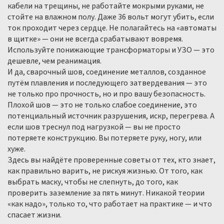
кабели на трещины, не работайте мокрыми руками, не
стойте на влажном полу. Даже 36 вольт могут убить, если
ток проходит через сердце. Не полагайтесь на «автоматы
в щитке» — они не всегда срабатывают вовремя.
Используйте понижающие трансформаторы и УЗО — это
дешевле, чем реанимация.
И да,
сварочный шов
,
соединение металлов, созданное
путём плавления и последующего затвердевания
— это
не только про прочность, но и про вашу безопасность.
Плохой шов — это не только слабое соединение, это
потенциальный источник разрушения, искр, перегрева. А
если шов треснул под нагрузкой — вы не просто
потеряете конструкцию. Вы потеряете руку, ногу, или
хуже.
Здесь вы найдёте проверенные советы от тех, кто знает,
как правильно варить, не рискуя жизнью. От того, как
выбрать маску, чтобы не слепнуть, до того, как
проверить заземление за пять минут. Никакой теории
«как надо», только то, что работает на практике — и что
спасает жизни.