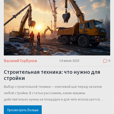
Василий Горбунов
14 июня 2025
0
Строительная техника: что нужно для
стройки
Выбор строительной техники — ключевой шаг перед началом
любой стройки. В статье расскажем, какие машины
действительно нужны на площадке и для чего используется
каждая. Узнаете, как сэкономить на аренде или покупке техники.
Просмотреть больше
Поделимся простыми советами и интересными фактами из