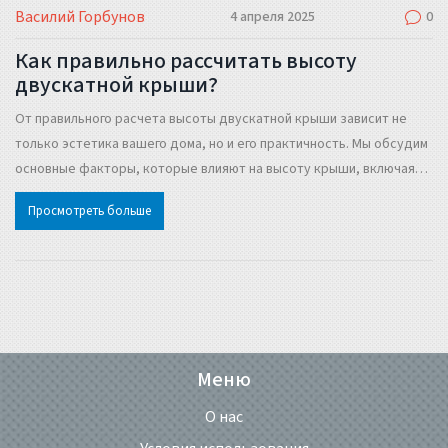
Василий Горбунов
4 апреля 2025
0
Как правильно рассчитать высоту
двускатной крыши?
От правильного расчета высоты двускатной крыши зависит не
только эстетика вашего дома, но и его практичность. Мы обсудим
основные факторы, которые влияют на высоту крыши, включая
угол наклона и климатические условия. Расскажем о том, как
Просмотреть больше
учесть нагрузку от снега и ветра, чтобы ваша крыша стояла
надежно долгие годы. Поделимся советами, которые помогут
вамсправиться с расчетом самостоятельно, без помощи
профессионалов.
Меню
О нас