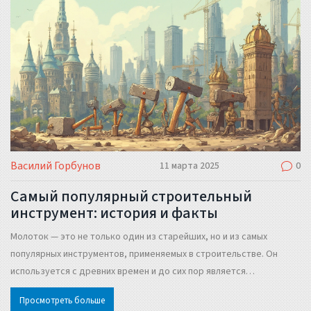
Василий Горбунов
11 марта 2025
0
Самый популярный строительный
инструмент: история и факты
Молоток — это не только один из старейших, но и из самых
популярных инструментов, применяемых в строительстве. Он
используется с древних времен и до сих пор является
незаменимым помощником в различных сферах. В статье речь
Просмотреть больше
пойдёт о его эволюции, интересных фактах использования и