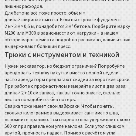
лишних расходов.
Для бетона всё тоже просто: объём =
длина × ширина × высота. Если вы строите фундамент
2 м × 3 м × 0,5 м, понадобится 3 м³ бетона. Подберите марку
М200 или М300 в зависимости от нагрузки – в нашем
обзоре марок цемента подробно расписано, какие из них
выдерживают больший пресс.
Трюки с инструментом и техникой
Нужен экскаватор, но бюджет ограничен? Попробуйте
арендовать технику на сутки вместо полной недели –
часто арендаторы предлагают скидки за короткие сроки.
При работе с профнастилом измеряйте лист в два раза:
длина × 2 + 10 см запаса, так вы точно знаете, сколько
листов понадобится без потерь.
Сварка тоже имеет свои лайфхаки. Чтобы понять,
сколько килограммов выдерживает сантиметр шва,
вспомните правило: 1 см сварного шва удерживает около
500 кг при правильном угле наклона. Если угол слишком
крутой, прочность падает. Пример с расчётом угла