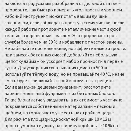
наклона в градусах мы разобрали в отдельной статье –
проверьте, как быстро измерять угол простым уровнем.
Рабочий инструмент может стать вашим лучшим
союзником, если соблюдать простую схему чистки: после
каждой работы протирайте металлические части сухой
тканью, а деревянные – маслом. Это продлевает срок
службы более чем на 30 % и избавляет от частой замены.
Не забывайте про маленькие, но эффективные хитрости:
при замесах бетонных смесей добавляйте небольшую
щепотку лайма – он ускоряет набор прочности в первые
сутки. Для ускорения схватывания цемента 500 кг
используйте тёплую воду, но не превышайте 40 °C, иначе
смесь будет слишком быстрой и получатся трещины.
Если вам нужен дешевый фундамент, рассмотрите
вариант «плитный фундамент» из бетонных блоков.
Такие блоки легче укладывать, а их стоимость частично
покрывается собственными материалами – песком и
щебнем, которые часто уже есть на стройплощадке.
Для расчёта площади односкатной крыши 10 × 12 м
просто умножьте длину на ширину и добавьте 10 % на