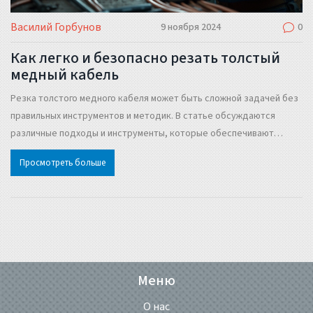
Василий Горбунов
9 ноября 2024
0
Как легко и безопасно резать толстый
медный кабель
Резка толстого медного кабеля может быть сложной задачей без
правильных инструментов и методик. В статье обсуждаются
различные подходы и инструменты, которые обеспечивают
эффективность и безопасность процесса. Рекомендуем
Просмотреть больше
обратить внимание на выбор инструментов, их настройку, а также
на методы их применения для достижения наилучших результатов.
Важно учитывать тип кабеля и условия работы. Советы по технике
безопасности помогут избежать возможных травм.
Меню
О нас