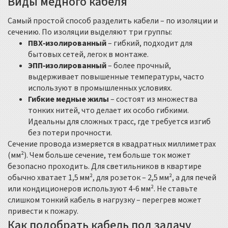
Виды медного кабеля
Самый простой способ разделить кабели – по изоляции и
сечению. По изоляции выделяют три группы:
ПВХ‑изолированный
– гибкий, подходит для
бытовых сетей, легок в монтаже.
ЭПП‑изолированный
– более прочный,
выдерживает повышенные температуры, часто
используют в промышленных условиях.
Гибкие медные жилы
– состоят из множества
тонких нитей, что делает их особо гибкими.
Идеальны для сложных трасс, где требуется изгиб
без потери прочности.
Сечение провода измеряется в квадратных миллиметрах
(мм²). Чем больше сечение, тем больше ток может
безопасно проходить. Для светильников в квартире
обычно хватает 1,5 мм², для розеток – 2,5 мм², а для печей
или кондиционеров используют 4‑6 мм². Не ставьте
слишком тонкий кабель в нагрузку – перегрев может
привести к пожару.
Как подобрать кабель под задачу