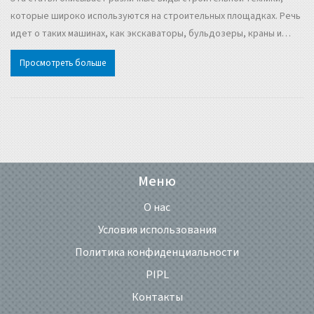
которые широко используются на строительных площадках. Речь
идет о таких машинах, как экскаваторы, бульдозеры, краны и
другие механизмы. Приведены интересные факты и полезные
Просмотреть больше
советы, которые помогут в выборе и эксплуатации этой техники.
Меню
О нас
Условия использования
Политика конфиденциальности
PIPL
Контакты