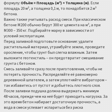
формулу:
Объём = Площадь (м²) × Толщина (м)
. Если
площадь 20 м², а толщина 0,1 м, то понадобится 2 м³
бетона.
Важно также учитывать расход смеси. При классическом
бетоне М200 обычно берут 300 кг цемента на м³, а при
М300 – 350 кг. Подбирайте марку в зависимости от
условий эксплуатации.
Перед заливкой подготовьте основание: удалите
растительный материал, утрамбуйте землю, проведите
оросление, чтобы грунт был слегка влажным. Затем
выложите геотекстиль – он предотвратит смешивание
грунта с бетоном.
Смесь заливайте сразу после приготовления, чтобы не
потерять прочность. Распределяйте её равномерно
деревянной шпателем, а затем уплотняйте вибратором –
так избавитесь от пустот и добьётесь плотного слоя.
После заливки подушка должна выдержать минимум
48 часов, прежде чем на неё будет приходить нагрузка. За
это время бетон набирает достаточную прочность, а
вода в смеси успевает испариться без риска