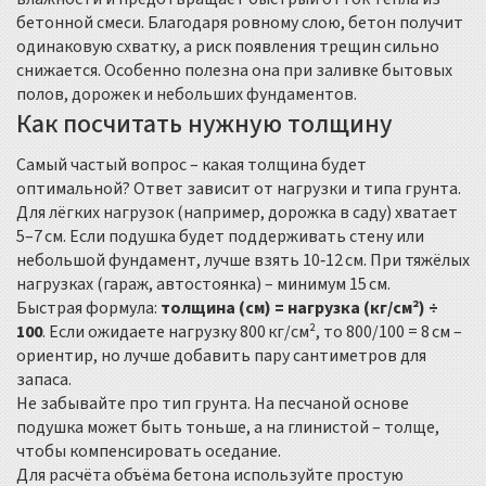
бетонной смеси. Благодаря ровному слою, бетон получит
одинаковую схватку, а риск появления трещин сильно
снижается. Особенно полезна она при заливке бытовых
полов, дорожек и небольших фундаментов.
Как посчитать нужную толщину
Самый частый вопрос – какая толщина будет
оптимальной? Ответ зависит от нагрузки и типа грунта.
Для лёгких нагрузок (например, дорожка в саду) хватает
5–7 см. Если подушка будет поддерживать стену или
небольшой фундамент, лучше взять 10‑12 см. При тяжёлых
нагрузках (гараж, автостоянка) – минимум 15 см.
Быстрая формула:
толщина (см) = нагрузка (кг/см²) ÷
100
. Если ожидаете нагрузку 800 кг/см², то 800/100 = 8 см –
ориентир, но лучше добавить пару сантиметров для
запаса.
Не забывайте про тип грунта. На песчаной основе
подушка может быть тоньше, а на глинистой – толще,
чтобы компенсировать оседание.
Для расчёта объёма бетона используйте простую