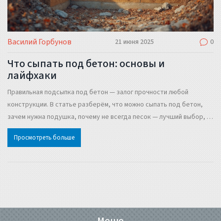
Василий Горбунов
21 июня 2025
0
Что сыпать под бетон: основы и
лайфхаки
Правильная подсыпка под бетон — залог прочности любой
конструкции. В статье разберём, что можно сыпать под бетон,
зачем нужна подушка, почему не всегда песок — лучший выбор, и
чем щебень отличается от керамзита. Расскажем о типичных
Просмотреть больше
ошибках, реальных советах и неожиданных решениях для разных
случаев. Научитесь готовить основу под бетон без лишних затрат
и проблем. Всё — простыми словами и с примерами.