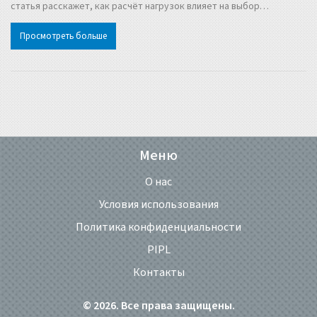
статья расскажет, как расчёт нагрузок влияет на выбор
материалов и технологию сварки. Узнаем, какие факторы влияют
Просмотреть больше
на прочность шва и как контролировать качество сварки. Также
разберём, какие ошибки могут привести к снижению прочности.
Практические советы помогут улучшить навыки и знания в
области сварочных работ.
Меню
О нас
Условия использования
Политика конфиденциальности
PIPL
Контакты
© 2026. Все права защищены.