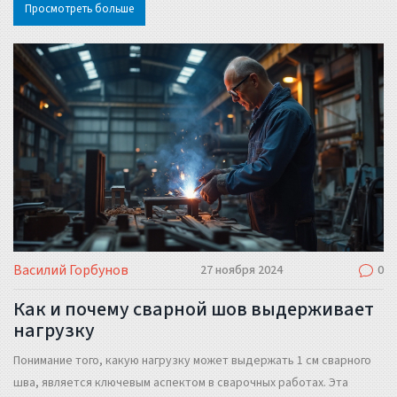
Просмотреть больше
Рекомендуются методы измерения и инструменты, подходящие
для разных ситуаций. Сварочный шов должен выдерживать
заложенные нагрузки и быть выполнен с учетом стандартов
безопасности. Найти баланс между эффективностью работы и
расходом материала — ключевая задача сварщика.
Василий Горбунов
27 ноября 2024
0
Как и почему сварной шов выдерживает
нагрузку
Понимание того, какую нагрузку может выдержать 1 см сварного
шва, является ключевым аспектом в сварочных работах. Эта