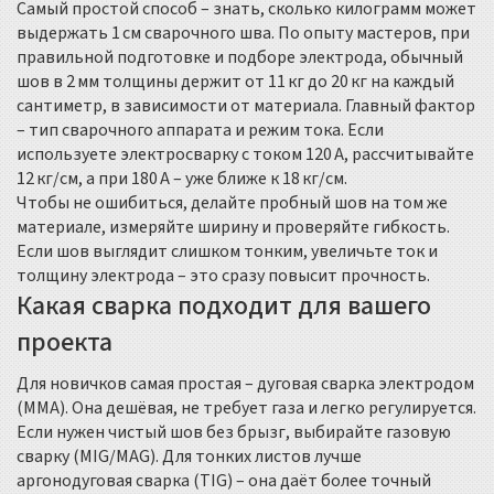
Самый простой способ – знать, сколько килограмм может
выдержать 1 см сварочного шва. По опыту мастеров, при
правильной подготовке и подборе электрода, обычный
шов в 2 мм толщины держит от 11 кг до 20 кг на каждый
сантиметр, в зависимости от материала. Главный фактор
– тип сварочного аппарата и режим тока. Если
используете электросварку с током 120 А, рассчитывайте
12 кг/см, а при 180 А – уже ближе к 18 кг/см.
Чтобы не ошибиться, делайте пробный шов на том же
материале, измеряйте ширину и проверяйте гибкость.
Если шов выглядит слишком тонким, увеличьте ток и
толщину электрода – это сразу повысит прочность.
Какая сварка подходит для вашего
проекта
Для новичков самая простая – дуговая сварка электродом
(MMA). Она дешёвая, не требует газа и легко регулируется.
Если нужен чистый шов без брызг, выбирайте газовую
сварку (MIG/MAG). Для тонких листов лучше
аргонодуговая сварка (TIG) – она даёт более точный