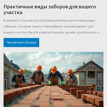
Практичные виды заборов для вашего
участка
В данной статье мы рассмотрим различные практичные виды
заборов, которые помогут вам выбрать лучший вариант для
вашего участка. Мы обсудим материалы, дизайн, долговечность и
другие ключевые факторы. Вы узнаете, какой забор станет
Просмотреть больше
оптимальным решением для вашего дома или дачи. Полезные
советы и интересные факты помогут сделать правильный выбор.