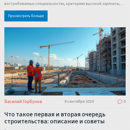
востребованных специальностях, критериях высокой зарплаты, а
также полезных советах для выбора перспективной профессии в
Просмотреть больше
строительной сфере.
Василий Горбунов
9 сентября 2024
0
Что такое первая и вторая очередь
строительства: описание и советы