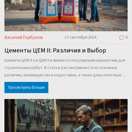
Василий Горбунов
17 сентября 2024
0
Цементы ЦЕМ II: Различия и Выбор
Цементы ЦЕМ II а и ЦЕМ II в являются популярными вариантами для
строительных работ. В статье рассматриваются их основные
различия, преимущества и недоставки, а также даны полезные
советы по выбору подходящего цемента для конкретных задач.
Просмотреть больше
Читатель узнает, на что обратить внимание при покупке и
использовании данных типов цемента.