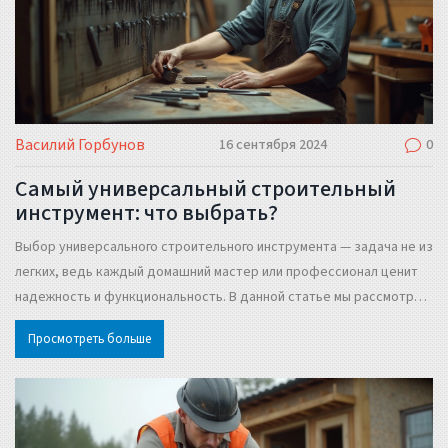
Василий Горбунов
16 сентября 2024
0
Самый универсальный строительный
инструмент: что выбрать?
Выбор универсального строительного инструмента — задача не из
легких, ведь каждый домашний мастер или профессионал ценит
надежность и функциональность. В данной статье мы рассмотрим,
какой инструмент считается самым практичным и полезным в
Просмотреть больше
различных ситуациях. Узнаете, на что обратить внимание при
выборе и какие уникальные качества стоит учитывать.