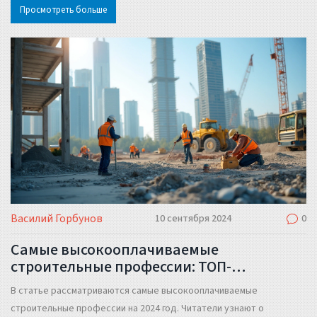
Просмотреть больше
пола качественно и экономично.
Василий Горбунов
10 сентября 2024
0
Самые высокооплачиваемые
строительные профессии: ТОП-
специальности на 2024 год
В статье рассматриваются самые высокооплачиваемые
строительные профессии на 2024 год. Читатели узнают о