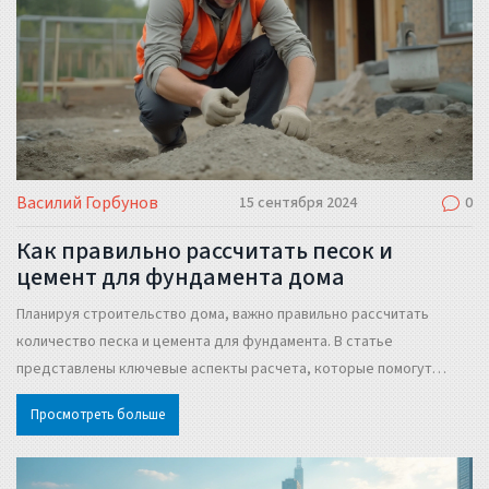
Василий Горбунов
15 сентября 2024
0
Как правильно рассчитать песок и
цемент для фундамента дома
Планируя строительство дома, важно правильно рассчитать
количество песка и цемента для фундамента. В статье
представлены ключевые аспекты расчета, которые помогут
справиться с задачей. Расскажем, как определить пропорции,
Просмотреть больше
выбрать материалы и избежать распространённых ошибок.