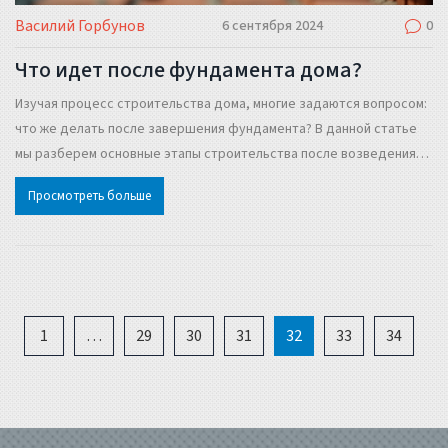
Василий Горбунов
6 сентября 2024
0
Что идет после фундамента дома?
Изучая процесс строительства дома, многие задаются вопросом:
что же делать после завершения фундамента? В данной статье
мы разберем основные этапы строительства после возведения
фундамента, начиная от возведения стен и заканчивая
Просмотреть больше
финальными отделочными работами. Также обсудим полезные
советы и важные нюансы, которые могут помочь в этом сложном,
но очень интересном процессе.
1
…
29
30
31
32
33
34