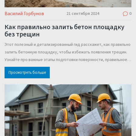
Василий Горбунов
21 сентября 2024
0
Как правильно залить бетон площадку
без трещин
Этот полезный и детализированный гид расскажет, как правильно
залить бетонную площадку, чтобы избежать появления трещин.
Узнайте про важные этапы подготовки поверхности, правильное
изготовление бетона и тонкости процесса заливки. Следуя этим
Просмотреть больше
советам, можно добиться долговечности и высоких
эксплуатационных характеристик бетонной поверхности.