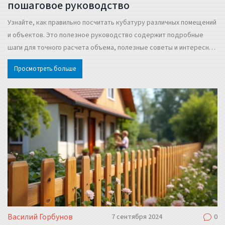
пошаговое руководство
Узнайте, как правильно посчитать кубатуру различных помещений
и объектов. Это полезное руководство содержит подробные
шаги для точного расчета объема, полезные советы и интересные
факты. Изучите методы, которые помогут избежать ошибок в
Просмотреть больше
строительных и ремонтных работах.
Василий Горбунов
7 сентября 2024
0