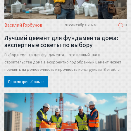
Василий Горбунов
20 сентября 2024
0
Лучший цемент для фундамента дома:
экспертные советы по выбору
Выбор цемента для фундамента — это важный шаг в
строительстве дома. Некорректно подобранный цемент может
повлиять на долговечность и прочность конструкции. В этой
статье мы рассмотрим различные виды цемента, их
Просмотреть больше
характеристики и на что обратить внимание при выборе. Узнайте,
какой цемент лучше подходит для фундамента вашего дома.