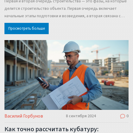
Первая и вторая очередь строительства — это фазы, на которые
делится строительство объекта. Первая очередь включает
начальные этапы подготовки и возведения, а вторая связана с
завершением и вводом в эксплуатацию. Знание разницы между
Просмотреть больше
этими очередями помогает лучше планировать бюджет и сроки
проекта.
Василий Горбунов
8 сентября 2024
0
Как точно рассчитать кубатуру: