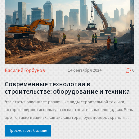
Василий Горбунов
14 сентября 2024
0
Современные технологии в
строительстве: оборудование и техника
Эта статья описывает различные виды строительной техники,
которые широко используются на строительных площадках. Речь
идет о таких машинах, как экскаваторы, бульдозеры, краны и
другие механизмы. Приведены интересные факты и полезные
Просмотреть больше
советы, которые помогут в выборе и эксплуатации этой техники.