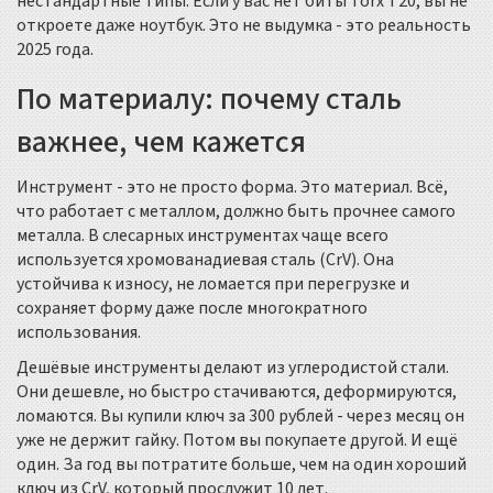
нестандартные типы. Если у вас нет биты Torx T20, вы не
откроете даже ноутбук. Это не выдумка - это реальность
2025 года.
По материалу: почему сталь
важнее, чем кажется
Инструмент - это не просто форма. Это материал. Всё,
что работает с металлом, должно быть прочнее самого
металла. В слесарных инструментах чаще всего
используется хромованадиевая сталь (CrV). Она
устойчива к износу, не ломается при перегрузке и
сохраняет форму даже после многократного
использования.
Дешёвые инструменты делают из углеродистой стали.
Они дешевле, но быстро стачиваются, деформируются,
ломаются. Вы купили ключ за 300 рублей - через месяц он
уже не держит гайку. Потом вы покупаете другой. И ещё
один. За год вы потратите больше, чем на один хороший
ключ из CrV, который прослужит 10 лет.