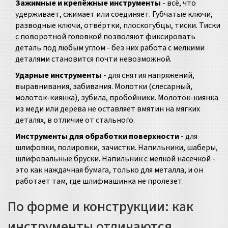
Зажимные и крепёжные инструменты
- всё, что
удерживает, сжимает или соединяет. Губчатые ключи,
разводные ключи, отвёртки, плоскогубцы, тиски. Тиски
с поворотной головкой позволяют фиксировать
деталь под любым углом - без них работа с мелкими
деталями становится почти невозможной.
Ударные инструменты
- для снятия напряжений,
выравнивания, забивания. Молотки (слесарный,
молоток-киянка), зубила, пробойники. Молоток-киянка
из меди или дерева не оставляет вмятин на мягких
деталях, в отличие от стального.
Инструменты для обработки поверхности
- для
шлифовки, полировки, зачистки. Напильники, шаберы,
шлифовальные бруски. Напильник с мелкой насечкой -
это как наждачная бумага, только для металла, и он
работает там, где шлифмашинка не пролезет.
По форме и конструкции: как
инструменты отличаются