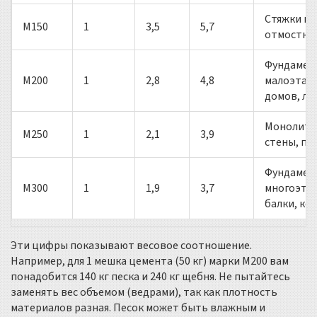
Стяжки по
М150
1
3,5
5,7
отмостки
Фундамен
М200
1
2,8
4,8
малоэтаж
домов, л
Монолит
М250
1
2,1
3,9
стены, пе
Фундамен
М300
1
1,9
3,7
многоэта
балки, ко
Эти цифры показывают весовое соотношение.
Например, для 1 мешка цемента (50 кг) марки М200 вам
понадобится 140 кг песка и 240 кг щебня. Не пытайтесь
заменять вес объемом (ведрами), так как плотность
материалов разная. Песок может быть влажным и