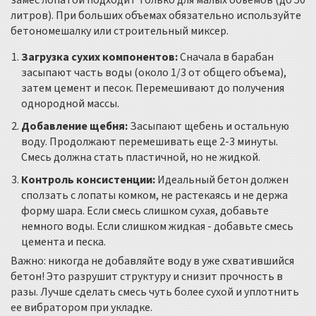
замес лопатой подходит только для малых объемов (до 50
литров). При больших объемах обязательно используйте
бетономешалку или строительный миксер.
Загрузка сухих компонентов:
Сначала в барабан
засыпают часть воды (около 1/3 от общего объема),
затем цемент и песок. Перемешивают до получения
однородной массы.
Добавление щебня:
Засыпают щебень и остальную
воду. Продолжают перемешивать еще 2-3 минуты.
Смесь должна стать пластичной, но не жидкой.
Контроль консистенции:
Идеальный бетон должен
сползать с лопаты комком, не растекаясь и не держа
форму шара. Если смесь слишком сухая, добавьте
немного воды. Если слишком жидкая - добавьте смесь
цемента и песка.
Важно: никогда не добавляйте воду в уже схватившийся
бетон! Это разрушит структуру и снизит прочность в
разы. Лучше сделать смесь чуть более сухой и уплотнить
ее вибратором при укладке.