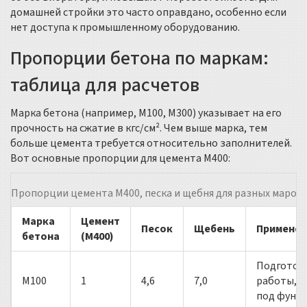
домашней стройки это часто оправдано, особенно если
нет доступа к промышленному оборудованию.
Пропорции бетона по маркам:
таблица для расчетов
Марка бетона (например, М100, М300) указывает на его
прочность на сжатие в кгс/см². Чем выше марка, тем
больше цемента требуется относительно заполнителей.
Вот основные пропорции для цемента М400:
Пропорции цемента М400, песка и щебня для разных марок
Марка
Цемент
Песок
Щебень
Применен
бетона
(М400)
Подготов
М100
1
4,6
7,0
работы, 
под фунд