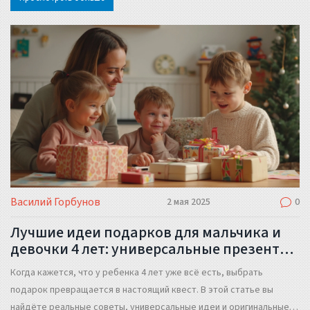
расчета. Расскажем, что можно решить на глаз, а где лучше не
экономить, даже если строишь гараж или баню. Отдельно
поговорим, как не ошибиться с подушкой для густой или рыхлой
почвы.
Василий Горбунов
2 мая 2025
0
Лучшие идеи подарков для мальчика и
девочки 4 лет: универсальные презенты
и неожиданные лайфхаки
Когда кажется, что у ребенка 4 лет уже всё есть, выбрать
подарок превращается в настоящий квест. В этой статье вы
найдёте реальные советы, универсальные идеи и оригинальные