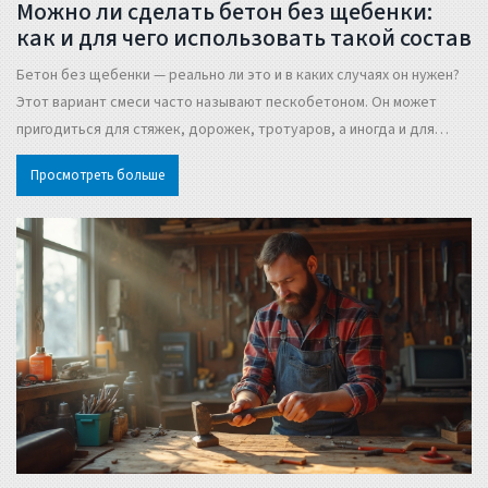
Можно ли сделать бетон без щебенки:
как и для чего использовать такой состав
Бетон без щебенки — реально ли это и в каких случаях он нужен?
Этот вариант смеси часто называют пескобетоном. Он может
пригодиться для стяжек, дорожек, тротуаров, а иногда и для
мелких строительных работ. Статья объясняет, из чего можно
Просмотреть больше
сделать бетон без щебня, почему он уступает обычному бетону
по прочности и когда его стоит выбирать. Разберём примеры,
возможности и ограничения такого состава.