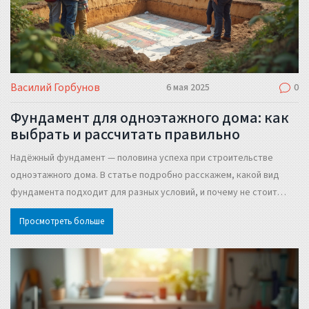
Василий Горбунов
6 мая 2025
0
Фундамент для одноэтажного дома: как
выбрать и рассчитать правильно
Надёжный фундамент — половина успеха при строительстве
одноэтажного дома. В статье подробно расскажем, какой вид
фундамента подходит для разных условий, и почему не стоит
экономить на расчетах. Дадим простые рекомендации по выбору
Просмотреть больше
типа основания, учету типа грунта и особенностей проекта.
Разберём ошибки, которые чаще всего встречаются у
застройщиков. После прочтения у вас будет чёткий план
действий для правильного старта строительства.