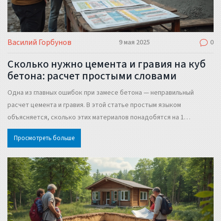
Василий Горбунов
9 мая 2025
0
Сколько нужно цемента и гравия на куб
бетона: расчет простыми словами
Одна из главных ошибок при замесе бетона — неправильный
расчет цемента и гравия. В этой статье простым языком
объясняется, сколько этих материалов понадобятся на 1
кубический метр бетона, от чего зависит точное количество, и на
Просмотреть больше
что важно обратить внимание. Здесь вы найдете удобные
таблицы, практические советы и реальные примеры. Также
разберём, почему экономить на гравии или цементе — не лучшая
идея. Всё по делу, без лишних теорий.