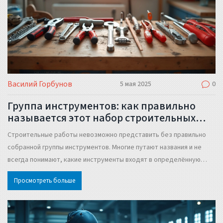
Василий Горбунов
5 мая 2025
0
Группа инструментов: как правильно
называется этот набор строительных
помощников
Строительные работы невозможно представить без правильно
собранной группы инструментов. Многие путают названия и не
всегда понимают, какие инструменты входят в определённую
категорию. В этой статье разбираемся, как правильно называется
Просмотреть больше
группа инструментов, чем отличается набор от комплекта, и как
выбрать инструменты без лишних покупок. Приведём конкретные
советы и полезные факты, чтобы подход к покупке и
использованию был реально практичным. Без лишней теории,