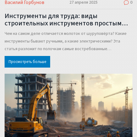
Василий Горбунов
27 апреля 2025
0
Инструменты для труда: виды
строительных инструментов простым
языком
Чем на самом деле отличается молоток от шуруповёрта? Какие
инструменты бывают ручными, а какие электрическими? Эта
статья разложит по полочкам самые востребованные
строительные инструменты, расскажет, для чего они нужны, и
Просмотреть больше
поможет выбрать подходящие решения для дома и работы.
Узнаете, чем универсальный инструмент лучше
специализированного и на что обращать внимание при выборе.
Несколько неожиданных лайфхаков тоже найдете!