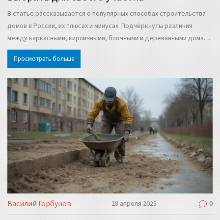
В статье рассказывается о популярных способах строительства
домов в России, их плюсах и минусах. Подчёркнуты различия
между каркасными, кирпичными, блочными и деревянными домами.
Даются практические советы по выбору подходящего варианта
Просмотреть больше
для разных потребностей и бюджетов. Обсуждаются нюансы
материалов, времени постройки и особенностей эксплуатации.
Читатель узнает, на что действительно стоит обращать внимание
перед началом строительства.
Василий Горбунов
28 апреля 2025
0