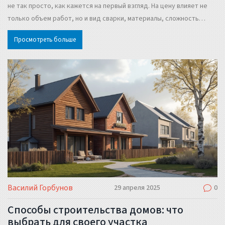
не так просто, как кажется на первый взгляд. На цену влияет не
только объем работ, но и вид сварки, материалы, сложность
конструкции и даже опыт мастера. В статье разберем, что стоит
Просмотреть больше
за разными расценками и на что обратить внимание, чтобы не
переплатить и получить качественный результат. Получите
конкретные советы для тех, кто ищет или заказывает сварку.
Василий Горбунов
29 апреля 2025
0
Способы строительства домов: что
выбрать для своего участка