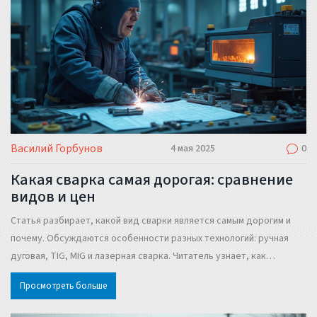
только то, что пригодится в реальной жизни.
Василий Горбунов
4 мая 2025
0
Какая сварка самая дорогая: сравнение
видов и цен
Статья разбирает, какой вид сварки является самым дорогим и
почему. Обсуждаются особенности разных технологий: ручная
дуговая, TIG, MIG и лазерная сварка. Читатель узнает, как
формируется стоимость, какие навыки и оборудование здесь
Просмотреть больше
требуются. Даются советы, когда оправдано платить дорого за
сварочные работы. Материал подойдет тем, кто хочет понимать,