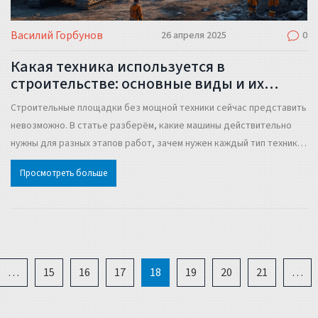
Василий Горбунов
26 апреля 2025
0
Какая техника используется в
строительстве: основные виды и их
назначение
Строительные площадки без мощной техники сейчас представить
невозможно. В статье разберём, какие машины действительно
нужны для разных этапов работ, зачем нужен каждый тип техники
и как правильно подобрать её под задачи вашего объекта.
Просмотреть больше
Расскажем о важных нюансах и дадим пару неожиданных советов
из практики. Не обойдём вниманием и нюансы аренды техники. Всё
— простыми словами, без заумных терминов.
…
15
16
17
18
19
20
21
…