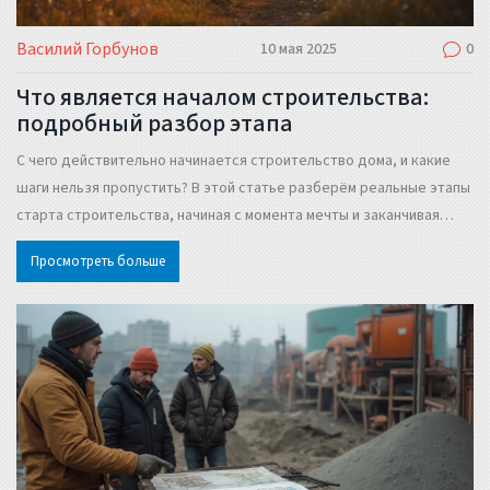
Василий Горбунов
10 мая 2025
0
Что является началом строительства:
подробный разбор этапа
С чего действительно начинается строительство дома, и какие
шаги нельзя пропустить? В этой статье разберём реальные этапы
старта строительства, начиная с момента мечты и заканчивая
подготовкой к заливке фундамента. Вы узнаете про все мелкие
Просмотреть больше
детали, о которых часто не говорят – от сбора документов до
расчистки участка. Практические советы без сложных терминов.
Всё, что нужно знать тем, кто не хочет допустить ошибок на
старте.